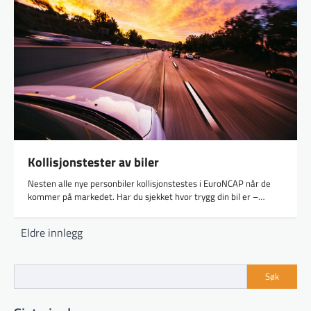
Kollisjonstester av biler
Nesten alle nye personbiler kollisjonstestes i EuroNCAP når de
kommer på markedet. Har du sjekket hvor trygg din bil er –…
Innleggnavigasjon
Eldre innlegg
Søk