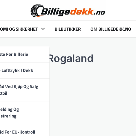
OMI OG SIKKERHET
BILBUTIKKER
OM BILLIGEDEKK.NO
ste Før Bilferie
handlere i Rogaland
 Lufttrykk I Dekk
åd Ved Kjøp Og Salg
and: Haugesund ]
tbil
elding Og
strering
aland: Karmøy ]
id For EU-Kontroll