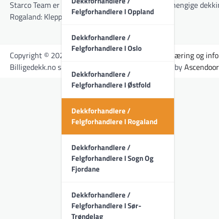
Dekkforhandlere /
Starco Team er en gruppe bestående av seks uavhengige dekkimp
Felgforhandlere I Oppland
Rogaland: Klepp ]
Dekkforhandlere /
Felgforhandlere I Oslo
Copyright © 2026
Billigedekk.no
-
Personvernerklæring og inf
Billigedekk.no sin kontroll. | Newspulse Magazine by
Ascendoor
Dekkforhandlere /
Felgforhandlere I Østfold
Dekkforhandlere /
Felgforhandlere I Rogaland
Dekkforhandlere /
Felgforhandlere I Sogn Og
Fjordane
Dekkforhandlere /
Felgforhandlere I Sør-
Trøndelag