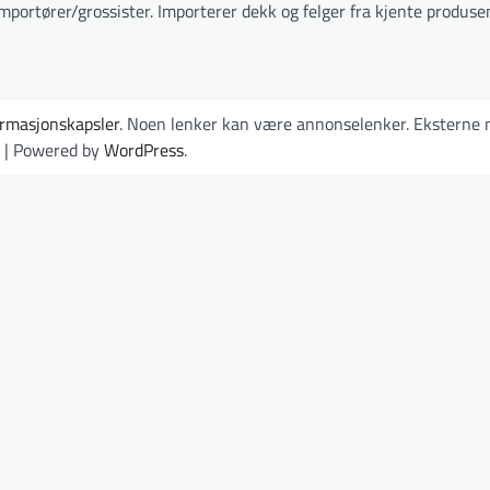
ortører/grossister. Importerer dekk og felger fra kjente produsen
ormasjonskapsler
. Noen lenker kan være annonselenker. Eksterne n
| Powered by
WordPress
.