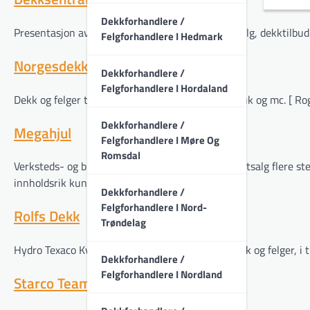
Dekkforhandlere /
Presentasjon av bedriften, åpningstider, vareutvalg, dekktilbud
Felgforhandlere I Hedmark
Norgesdekk
Dekkforhandlere /
Felgforhandlere I Hordaland
Dekk og felger til både person- og varebil, landbruk og mc. [ Ro
Dekkforhandlere /
Megahjul
Felgforhandlere I Møre Og
Romsdal
Verksteds- og bilgummikjede med dekk- og felg-utsalg flere ste
innholdsrik kundeavis. [ Rogaland: Stavanger ]
Dekkforhandlere /
Felgforhandlere I Nord-
Rolfs Dekk
Trøndelag
Hydro Texaco Kvernland har direkteimport av dekk og felger, i til
Dekkforhandlere /
Felgforhandlere I Nordland
Starco Team