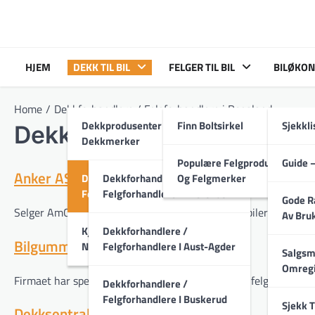
Skip
to
content
HJEM
DEKK TIL BIL
FELGER TIL BIL
BILØKON
Home
Dekkforhandlere / Felgforhandlere i Rogaland
Dekkprodusenter Og
Finn Boltsirkel
Sjekkli
Dekkforhandlere / Felgfor
Dekkmerker
Populære Felgprodusenter
Guide –
Anker AS
Dekkforhandlere /
Dekkforhandlere /
Og Felgmerker
Felgforhandlere
Felgforhandlere I Akershus
Gode R
Selger AmCar, bilfelger og -batteri, samt leier ut biler. [ Rogal
Av Bruk
Kjøpe Dekk På Nett /
Dekkforhandlere /
Bilgummilageret AS
Nettbutikker
Felgforhandlere I Aust-Agder
Salgsm
Omregi
Firmaet har spesialisert seg på import av dekk og felger. [ Rog
Dekkforhandlere /
Felgforhandlere I Buskerud
Sjekk T
Dekksentralen AS