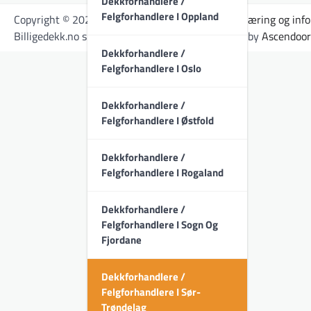
Dekkforhandlere /
Felgforhandlere I Oppland
Copyright © 2026
Billigedekk.no
-
Personvernerklæring og inf
Billigedekk.no sin kontroll. | Newspulse Magazine by
Ascendoor
Dekkforhandlere /
Felgforhandlere I Oslo
Dekkforhandlere /
Felgforhandlere I Østfold
Dekkforhandlere /
Felgforhandlere I Rogaland
Dekkforhandlere /
Felgforhandlere I Sogn Og
Fjordane
Dekkforhandlere /
Felgforhandlere I Sør-
Trøndelag