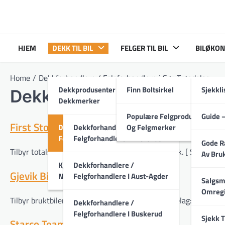
Skip
to
content
HJEM
DEKK TIL BIL
FELGER TIL BIL
BILØKON
Home
Dekkforhandlere / Felgforhandlere i Sør-Trøndelag
Dekkprodusenter Og
Finn Boltsirkel
Sjekkli
Dekkforhandlere / Felgfor
Dekkmerker
Populære Felgprodusenter
Guide –
First Stop
Dekkforhandlere /
Dekkforhandlere /
Og Felgmerker
Felgforhandlere
Felgforhandlere I Akershus
Gode R
Tilbyr totalservice for bil og dekk. Selger også dekk. [ Sør-Trøn
Av Bruk
Kjøpe Dekk På Nett /
Dekkforhandlere /
Gjevik Bil AS
Nettbutikker
Felgforhandlere I Aust-Agder
Salgsm
Omregi
Tilbyr bruktbiler, samt dekk og felger. [ Sør-Trøndelag: Trondhei
Dekkforhandlere /
Felgforhandlere I Buskerud
Sjekk T
Starco Team