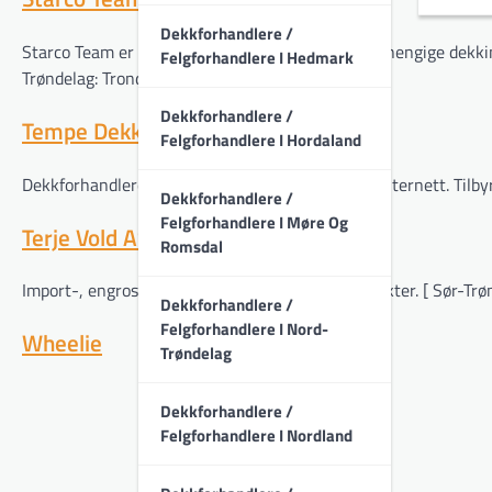
Dekkforhandlere /
Starco Team er en gruppe bestående av seks uavhengige dekkimpo
Felgforhandlere I Hedmark
Trøndelag: Trondheim ]
Dekkforhandlere /
Tempe Dekkservice AS
Felgforhandlere I Hordaland
Dekkforhandleren leverer både fra butikk og på Internett. Tilbyr
Dekkforhandlere /
Felgforhandlere I Møre Og
Terje Vold AS
Romsdal
Import-, engrosvirksomhet av dekk og felg produkter. [ Sør-Trø
Dekkforhandlere /
Felgforhandlere I Nord-
Wheelie
Trøndelag
Dekkforhandlere /
Felgforhandlere I Nordland