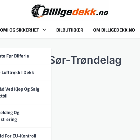
OMI OG SIKKERHET
BILBUTIKKER
OM BILLIGEDEKK.NO
ste Før Bilferie
handlere i Sør-Trøndelag
 Lufttrykk I Dekk
åd Ved Kjøp Og Salg
delag: Trondheim ]
tbil
elding Og
strering
m ]
id For EU-Kontroll