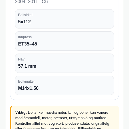
2004–2011 · C6
Boltsirkel
5x112
Innpress
ET35–45
Nav
57.1 mm
Bolt/mutter
M14x1.50
Viktig:
Boltsirkel, navdiameter, ET og bolter kan variere
med årsmodell, motor, bremser, utstyrsnivå og marked.
Kontroller alltid mot vognkort, produsentdata, originalfelg
eller fagperson før kjøp av felg/dekk. Billigedekk.no