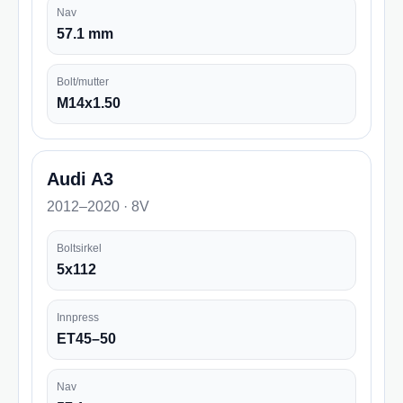
Nav
57.1 mm
Bolt/mutter
M14x1.50
Audi A3
2012–2020 · 8V
Boltsirkel
5x112
Innpress
ET45–50
Nav