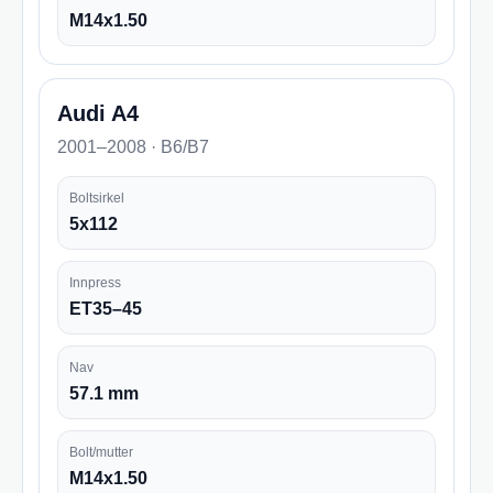
M14x1.50
Audi A4
2001–2008 · B6/B7
Boltsirkel
5x112
Innpress
ET35–45
Nav
57.1 mm
Bolt/mutter
M14x1.50