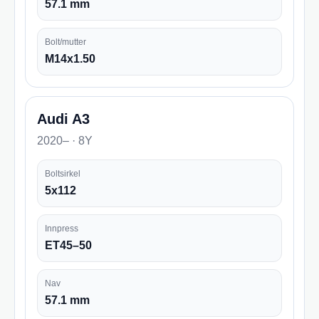
57.1 mm
Bolt/mutter
M14x1.50
Audi A3
2020– · 8Y
Boltsirkel
5x112
Innpress
ET45–50
Nav
57.1 mm