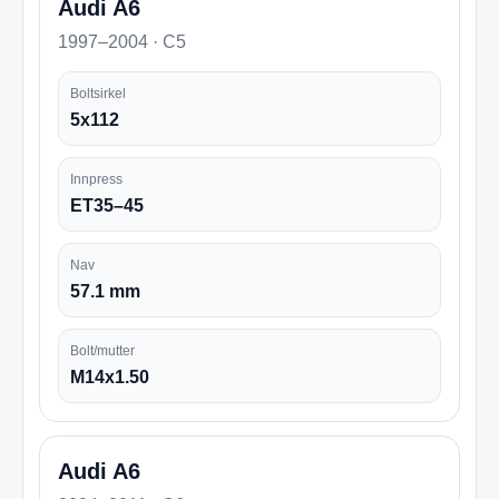
Audi A6
1997–2004 · C5
Boltsirkel
5x112
Innpress
ET35–45
Nav
57.1 mm
Bolt/mutter
M14x1.50
Audi A6