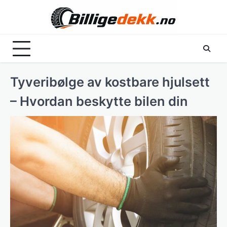
Skip
to
content
Tyveribølge av kostbare hjulsett
– Hvordan beskytte bilen din